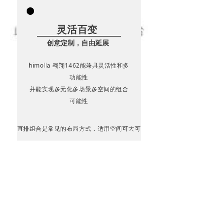
灵活百变
创意定制，自由延展
himolla 翱翔1462能兼具灵活性和多
功能性
并能实现多元化多场景多空间的组合
可能性
直排组合是常见的布局方式，适用空间可大可
小
含有多个座位模块，是灵活多变、自由组合的
空间艺术
使得交流互动的氛围更融洽、更愉悦，坐卧间
惬意随心