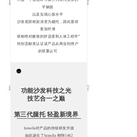
平躺面
以及实现心脏水平
沙发底部框架演变为腿托，因此显得
更加纤薄
堪称绝对极致的舒适度和人体工程学”
特别贡献奖认证该产品从商业到用户
的双重认可
功
能
沙
功能沙发科技之光
发
技艺合一之巅
科
技
第三代腿托 轻盈新境界
之
光
himolla对产品的持续研发升级
技
由此诞生了himolla 翱翔1462