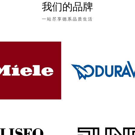
我们的品牌
一站尽享德系品质生活