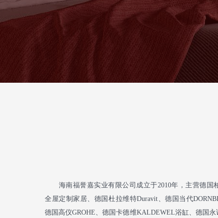
海南福誉嘉实业有限公司成立于2010年，主营德国柏丽no
全屋定制家居、德国杜拉维特Duravit、德国当代DORNB
德国高仪GROHE、德国卡德维KALDEWEL浴缸、德国永诺