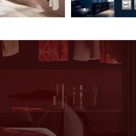
经典案例
一站尽享德系品质生活
了解更多