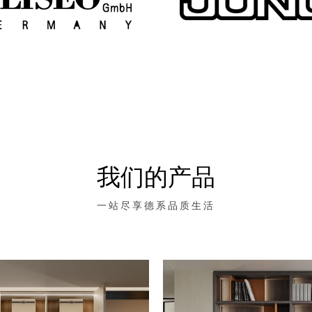
我们的产品
一站尽享德系品质生活