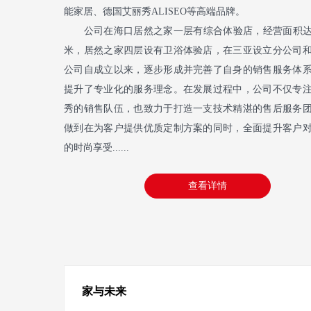
能家居、德国艾丽秀ALISEO等高端品牌。
公司在海口居然之家一层有综合体验店，经营面积达1
米，居然之家四层设有卫浴体验店，在三亚设立分公司
公司自成立以来，逐步形成并完善了自身的销售服务体
提升了专业化的服务理念。在发展过程中，公司不仅专
秀的销售队伍，也致力于打造一支技术精湛的售后服务
做到在为客户提供优质定制方案的同时，全面提升客户
的时尚享受......
查看详情
家与未来